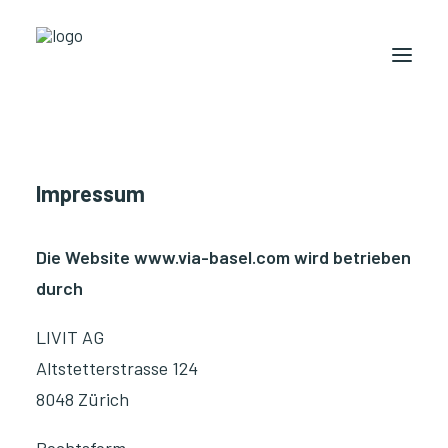
Objekt
Mietflächen
Services
Lage
Impressum
Kontakt
Die Website www.via-basel.com wird betrieben
Virtueller Rundgang
durch
LIVIT AG
Altstetterstrasse 124
8048 Zürich